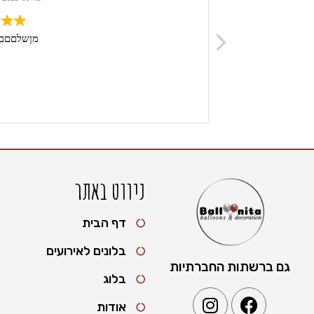
כלל מאוד מומלץ !!
מןשלםםםם
ניווט באתר
דף הבית
בלונים לאירועים
גם ברשתות החברתיות
בלוג
אודות