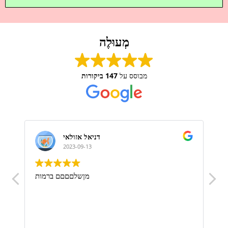
מְעוּלֶה
מבוסס על
147 ביקורות
דניאל אזולאי
2023-09-13
!
מןשלםםםם ברמות