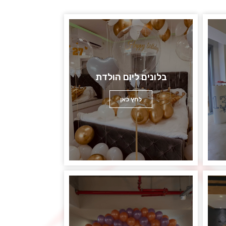
בלונים ליום הולדת
לחץ כאן