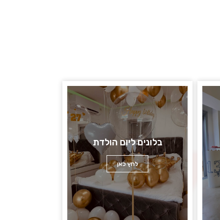
בלונים ליום הולדת
לחץ כאן