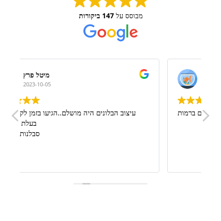
מבוסס על
147 ביקורות
דניאל אזולאי
2023-09-13
!
מןשלםםםם ברמות