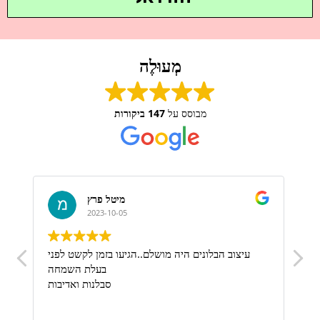
מְעוּלֶה
מבוסס על
147 ביקורות
דניאל אזולאי
2023-09-13
!
מןשלםםםם ברמות