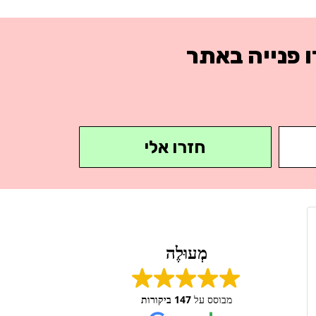
 פנייה באתר
חזרו אלי
מיטל פרץ
2023-10-05
מְעוּלֶה
ב הבלונים היה מושלם..הגיעו בזמן לקשט לפני בעלת
השמחה
מבוסס על
147 ביקורות
סבלנות ואדיבות