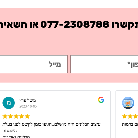
תקשרו
077-2308788
או השאירו
דניאל אזולאי
2023-09-13
מןשלםםםם ברמות
עיצו