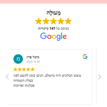
מְעוּלֶה
מבוסס על
147 ביקורות
דניאל אזולאי
2023-09-13
!
מןשלםםםם ברמות