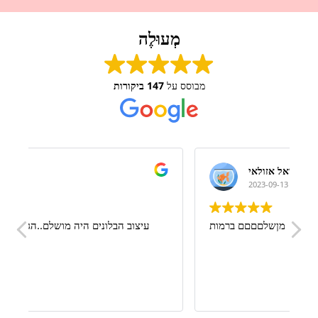
מְעוּלֶה
מבוסס על
147 ביקורות
דניאל אזולאי
2023-09-13
!
מןשלםםםם ברמות