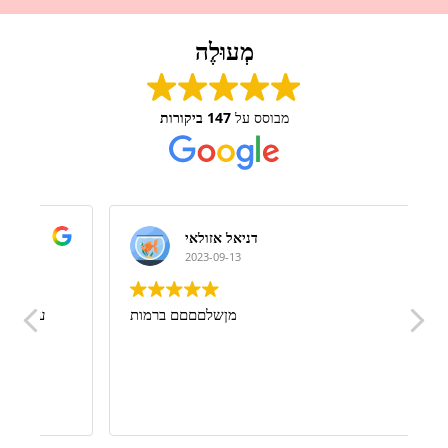
מְעוּלֶה
מבוסס על
147 ביקורות
דניאל אזולאי
2023-09-13
!
מןשלםםםם ברמות